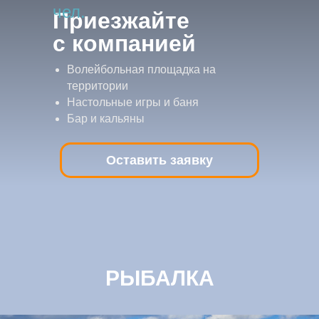
чел.
Приезжайте
с компанией
Волейбольная площадка на
территории
Настольные игры и баня
Бар и кальяны
Оставить заявку
РЫБАЛКА