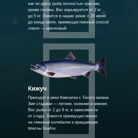
как по цвету рыба полностью красная,
кроме головы. Вес варьируется от 2 кг
до 5 кг. Ловится в наших реках с 20 июня
до конца июля, преимущественный способ
ловли — крючковый.
Кижуч
Приходит в реки Камчатки с Тихого океана
3мя стадами — летнее, осеннее и зимнее.
Вес рыбы от 2 до 8 кг, в зависимости
от стада. Ловится преимущественно
на тяжелые колебалки и вращающие
блесны bluefox.