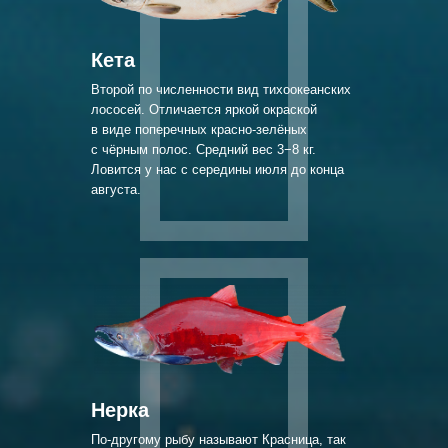
Кета
Второй по численности вид тихоокеанских
лососей. Отличается яркой окраской
в виде поперечных красно-зелёных
с чёрным полос. Средний вес 3−8 кг.
Ловится у нас с середины июля до конца
августа.
Нерка
По-другому рыбу называют Красница, так