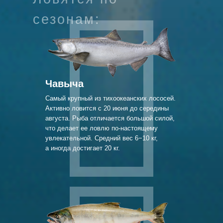
сезонам:
Чавыча
Самый крупный из тихоокеанских лососей.
Активно ловится с 20 июня до середины
августа. Рыба отличается большой силой,
что делает ее ловлю по-настоящему
увлекательной. Средний вес 6−10 кг,
а иногда достигает 20 кг.