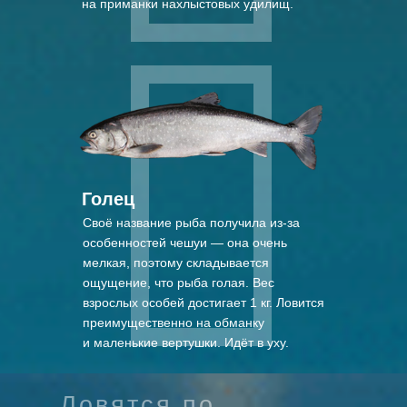
на приманки нахлыстовых удилищ.
Голец
Своё название рыба получила из-за
особенностей чешуи — она очень
мелкая, поэтому складывается
ощущение, что рыба голая. Вес
взрослых особей достигает 1 кг. Ловится
преимущественно на обманку
и маленькие вертушки. Идёт в уху.
Ловятся по