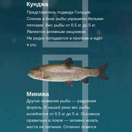
Кунджа
Представитель подвида Гольцов.
Спинка и бока рыбы украшены белыми
пятнами. Вес рыбы от 0,5 кг до 5 кг.
Является активным хищником.
Не редко попадается в приливе и идёт
в уху.
Микижа
Другое название рыбы — радужная
форель. В нашей реке вес рыбы
колеблется от 0,5 кг до 5 кг. Основное
правильно в ловле — активно искать
места ее питания. Отлично ловится